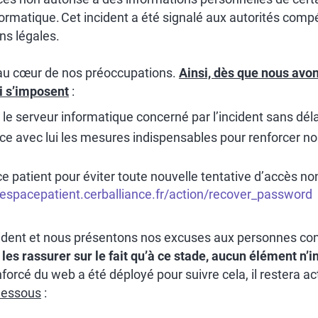
formatique. Cet incident a été signalé aux autorités com
ns légales.
t au cœur de nos préoccupations.
Ainsi, dès que nous avo
i s’imposent
:
e serveur informatique concerné par l’incident sans déla
 avec lui les mesures indispensables pour renforcer nos
 patient pour éviter toute nouvelle tentative d’accès no
/espacepatient.cerballiance.fr/action/recover_password
ncident et nous présentons nos excuses aux personnes co
les rassurer sur le fait qu’à ce stade, aucun élément n’i
nforcé du web a été déployé pour suivre cela, il restera ac
-dessous
: