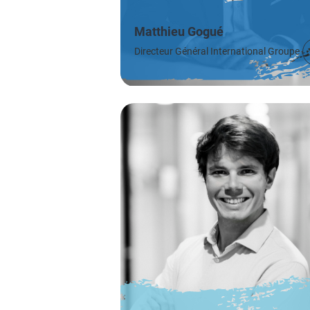
Matthieu Gogué
Directeur Général International Groupe