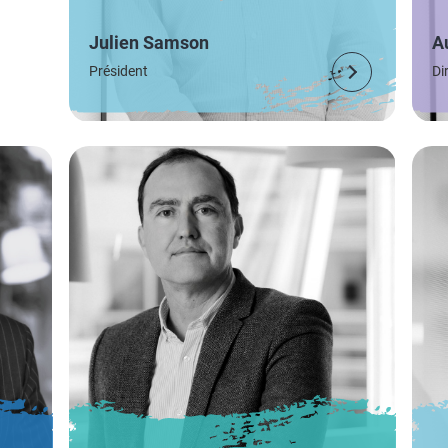
Julien Samson
A
Président
Di