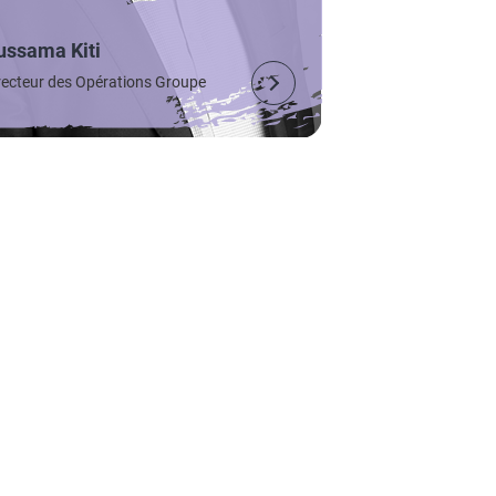
ussama Kiti
recteur des Opérations Groupe