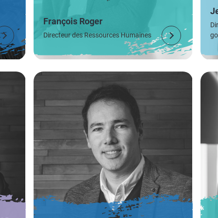
J
François Roger
Di
Directeur des Ressources Humaines
go