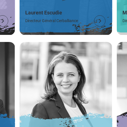
Laurent Escudie
M
Directeur Général Cerballiance
Di