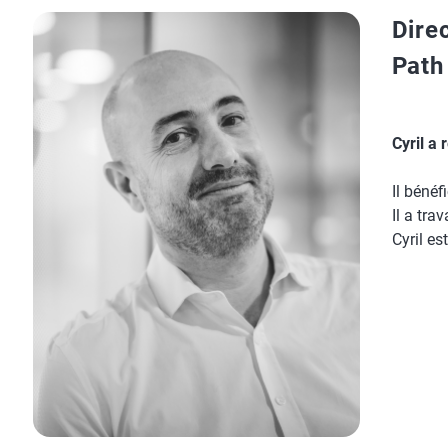
Dire
Path
Cyril a
Il bénéf
Il a tra
Cyril es