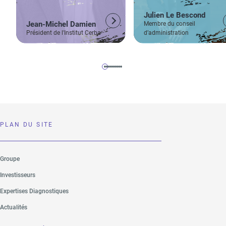
Julien Le Bescond
Jean-Michel Damien
Membre du conseil
Président de l'Institut Cerba
d’administration
PLAN DU SITE
Groupe
Investisseurs
Expertises Diagnostiques
Actualités