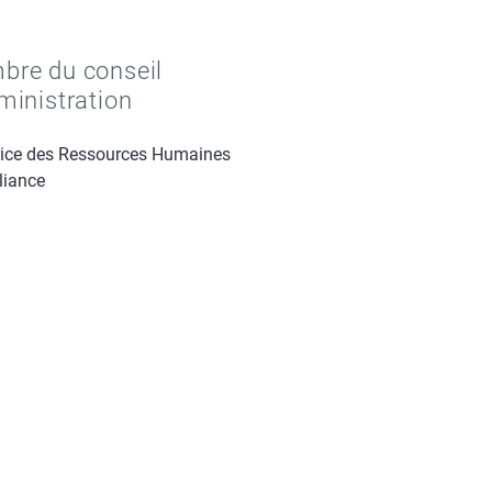
re du conseil
ministration
rice des Ressources Humaines
liance