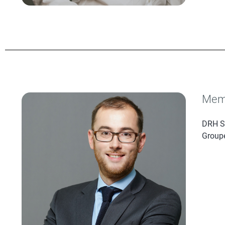
Memb
DRH Si
Group